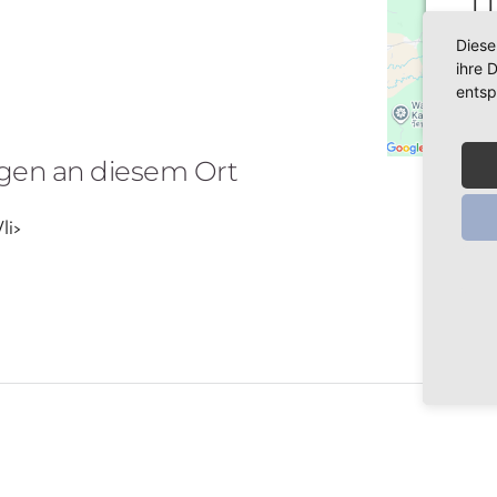
u
M
Diese
ihre 
entsp
W
en an diesem Ort
einzu
li>
Ihren
die
Nutz
P