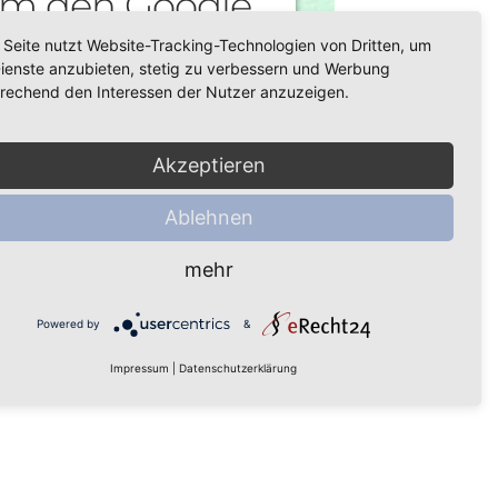
m den Google
aps-Service zu
 Seite nutzt Website-Tracking-Technologien von Dritten, um
Dienste anzubieten, stetig zu verbessern und Werbung
laden!
rechend den Interessen der Nutzer anzuzeigen.
ir verwenden einen Service eines
Akzeptieren
Drittanbieters, um Karteninhalte
betten. Dieser Service kann Daten zu
Ablehnen
 Aktivitäten sammeln. Bitte lesen Sie
 Details durch und stimmen Sie der
mehr
ung des Service zu, um diese Karte
anzuzeigen.
Powered by
&
Mehr Informationen
Impressum
|
Datenschutzerklärung
Akzeptieren
owered by
Usercentrics Consent
Management Platform