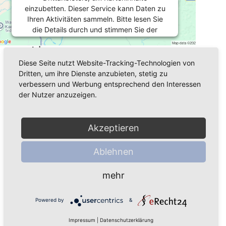
einzubetten. Dieser Service kann Daten zu
Ihren Aktivitäten sammeln. Bitte lesen Sie
die Details durch und stimmen Sie der
Nutzung des Service zu, um diese Karte
Adresse
anzuzeigen.
Diese Seite nutzt Website-Tracking-Technologien von
Stresemannstraße 92
Dritten, um ihre Dienste anzubieten, stetig zu
08527 Plauen
Mehr Informationen
verbessern und Werbung entsprechend den Interessen
der Nutzer anzuzeigen.
Akzeptieren
Kommende Veranstaltungen an
Powered by
Usercentrics Consent
Akzeptieren
diesem Ort
Management Platform
Ablehnen
<li>Keine Veranstaltungen an diesem Ort</li>
mehr
Powered by
&
Impressum
|
Datenschutzerklärung