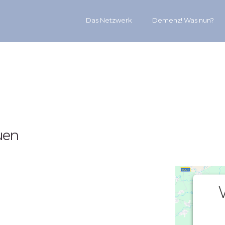
Das Netzwerk
Demenz! Was nun?
uen