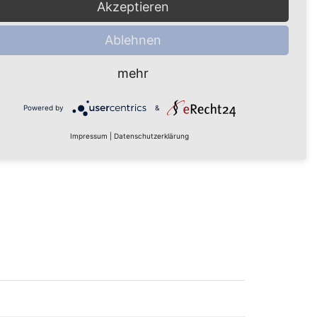
Akzeptieren
owered by
Usercentrics Consent
Ablehnen
Management Platform
mehr
Powered by
&
Impressum
|
Datenschutzerklärung