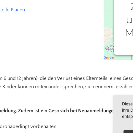
telle Plauen
u
M
W
einzu
en 6 und 12 Jahren), die den Verlust eines Elternteils, eines Ge
Ihren
die
 Kinder können miteinander sprechen, sich erinnern, erzählen
Nutz
Diese
ihre 
meldung. Zudem ist ein Gespräch bei Neuanmeldungen im Vorfe
entsp
coronabedingt vorbehalten.