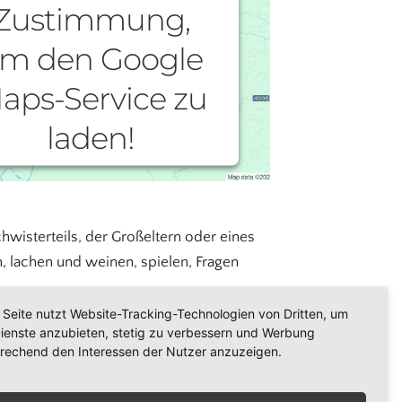
Zustimmung,
m den Google
aps-Service zu
laden!
ir verwenden einen Service eines
Drittanbieters, um Karteninhalte
betten. Dieser Service kann Daten zu
schwisterteils, der Großeltern oder eines
 Aktivitäten sammeln. Bitte lesen Sie
 Details durch und stimmen Sie der
, lachen und weinen, spielen, Fragen
ung des Service zu, um diese Karte
anzuzeigen.
 Seite nutzt Website-Tracking-Technologien von Dritten, um
Dienste anzubieten, stetig zu verbessern und Werbung
ld dringend erforderlich.
rechend den Interessen der Nutzer anzuzeigen.
Mehr Informationen
Akzeptieren