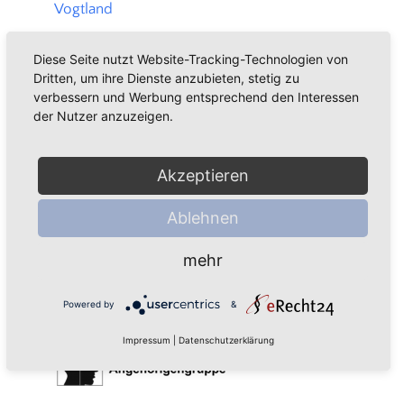
Vogtland
Diese Seite nutzt Website-Tracking-Technologien von
Dritten, um ihre Dienste anzubieten, stetig zu
Treffen der Alzheimer Angehörigengruppe
verbessern und Werbung entsprechend den Interessen
Plauen-Vogtland
der Nutzer anzuzeigen.
Neue Teilnehmer in der Gruppe sind herzlich
Akzeptieren
willkommen!
Ablehnen
Ansprechpartner: Klaus Wudmaska
Alzheimer Telefon: 03741 / 13 12 71
mehr
Powered by
&
Impressum
|
Datenschutzerklärung