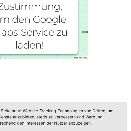
Zustimmung,
m den Google
aps-Service zu
laden!
ir verwenden einen Service eines
Drittanbieters, um Karteninhalte
betten. Dieser Service kann Daten zu
 Aktivitäten sammeln. Bitte lesen Sie
 Details durch und stimmen Sie der
ung des Service zu, um diese Karte
anzuzeigen.
 Seite nutzt Website-Tracking-Technologien von Dritten, um
Mehr Informationen
Dienste anzubieten, stetig zu verbessern und Werbung
rechend den Interessen der Nutzer anzuzeigen.
Akzeptieren