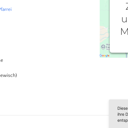
farrei
u
M
W
se
einzu
dewisch)
Ihren
die
Nutz
Diese
ihre 
entsp