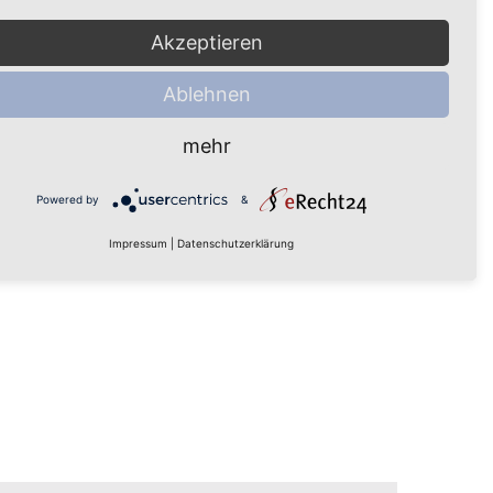
owered by
Usercentrics Consent
Akzeptieren
Management Platform
CHSTER BEITRAG
Ablehnen
stellungen und Halluzinationen bei
schen mit Demenz
mehr
Powered by
&
Impressum
|
Datenschutzerklärung