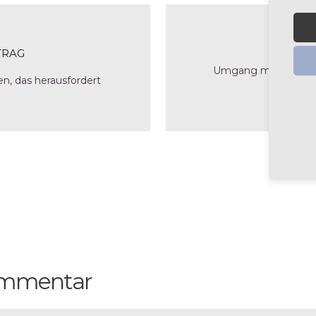
P
NÄ
TRAG
Umgang mit Wahnvor
n, das herausfordert
Men
Kommentar