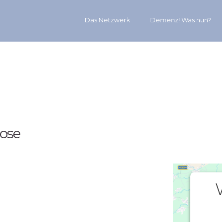
Das Netzwerk
Demenz! Was nun?
ose